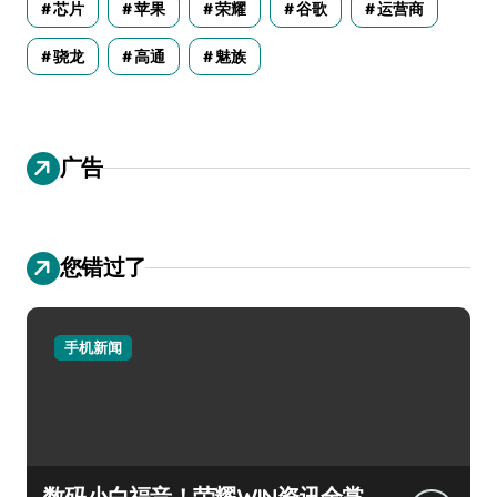
芯片
苹果
荣耀
谷歌
运营商
骁龙
高通
魅族
广告
您错过了
手机新闻
数码小白福音！荣耀WIN资讯全掌