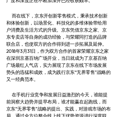
广度和深度正在不断加深并已经收获颇丰。
而在线下，京东开创新零售模式，秉承技术创新
和体验创新，以场景化、科技化的多维体验带给用
户消费及生活方式的升级。京东凭借京东之家、京
东专卖店等自身的成功经验，与荣耀同打造的品牌
联合店，也使双方的合作得到进一步拓展及延伸。
2018年3月31日，作为双方合作的首家荣耀京东之家
在深圳京基百纳广场开业，当日就成为了京基百纳
广场最红人气店，实力展现了京东在线下市场发展
势头的迅猛和成效，成为践行京东“无界零售”战略的
又一经典范本。
在手机行业竞争和发展日益激烈的今天，谁能提
前洞察大趋势并提早布局，谁才能赢在起跑线，而
京东“无界零售”战略的提出、实践，对游戏市场的布
局，通过全方位整合线上线下优势资源进行深度联