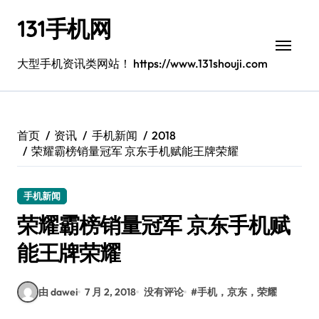
跳
131手机网
转
到
内
大型手机资讯类网站！ https://www.131shouji.com
容
首页
资讯
手机新闻
2018
荣耀霸榜销量冠军 京东手机赋能王牌荣耀
手机新闻
荣耀霸榜销量冠军 京东手机赋
能王牌荣耀
由 dawei
7 月 2, 2018
没有评论
#
手机，京东，荣耀