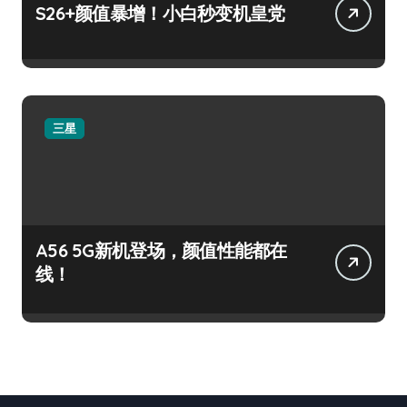
S26+颜值暴增！小白秒变机皇党
三星
A56 5G新机登场，颜值性能都在
线！