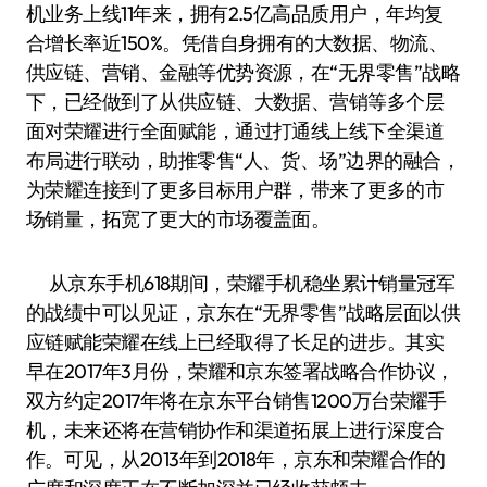
机业务上线11年来，拥有2.5亿高品质用户，年均复
合增长率近150%。凭借自身拥有的大数据、物流、
供应链、营销、金融等优势资源，在“无界零售”战略
下，已经做到了从供应链、大数据、营销等多个层
面对荣耀进行全面赋能，通过打通线上线下全渠道
布局进行联动，助推零售“人、货、场”边界的融合，
为荣耀连接到了更多目标用户群，带来了更多的市
场销量，拓宽了更大的市场覆盖面。
从京东手机618期间，荣耀手机稳坐累计销量冠军
的战绩中可以见证，京东在“无界零售”战略层面以供
应链赋能荣耀在线上已经取得了长足的进步。其实
早在2017年3月份，荣耀和京东签署战略合作协议，
双方约定2017年将在京东平台销售1200万台荣耀手
机，未来还将在营销协作和渠道拓展上进行深度合
作。可见，从2013年到2018年，京东和荣耀合作的