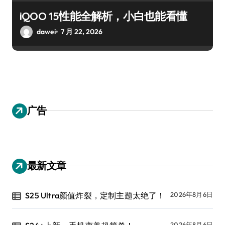
iQOO 15性能全解析，小白也能看懂
dawei
7 月 22, 2026
广告
最新文章
S25 Ultra颜值炸裂，定制主题太绝了！
2026年8月6日
2026年8月6日