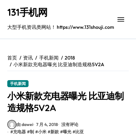
跳
131手机网
转
到
内
大型手机资讯类网站！ https://www.131shouji.com
容
首页
资讯
手机新闻
2018
小米新款充电器曝光 比亚迪制造规格5V2A
手机新闻
小米新款充电器曝光 比亚迪制
造规格5V2A
由 dawei
7 月 4, 2018
没有评论
#
充电器
#
制
#
小米
#
新款
#
曝光
#
比亚