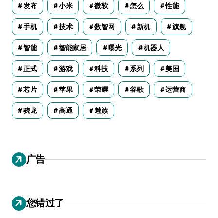
发布
小米
微软
怎么
性能
手机
技术
数智网
新机
旗舰
智能
智能家居
曝光
机器人
正式
游戏
科技
系列
美国
芯片
苹果
荣耀
谷歌
运营商
骁龙
高通
魅族
广告
您错过了