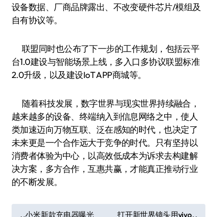
设备数据、厂商品牌露出、不改变硬件芯片/模组及
自有协议等。
联盟同时也公布了下一步的工作规划，包括云平
台1.0建设与智能场景上线，多入口多协议联盟标准
2.0升级，以及建设IoT APP商城等。
随着科技发展，数字世界与现实世界持续融合，
越来越多的设备、终端纳入到信息网络之中，使人
类加速迈向万物互联、泛在感知的时代，也决定了
未来更是一个合作远大于竞争的时代。只有坚持以
消费者体验为中心，以高效低成本为诉求去构建解
决方案，多方合作，互惠共赢，才能真正推动行业
的不断发展。
文
小米新款充电器曝光
打开新世界镜头用vivo