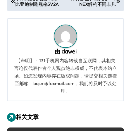
比亚迪制造规格5V2A
NEX解构不同非凡
章
导
航
由
dawei
【声明】：131手机网内容转载自互联网，其相关
言论仅代表作者个人观点绝非权威，不代表本站立
场。如您发现内容存在版权问题，请提交相关链接
至邮箱：bqsm@foxmail.com，我们将及时予以处
理。
相关文章