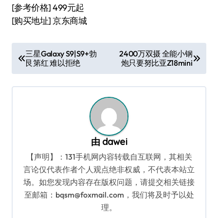
[参考价格] 499元起
[购买地址] 京东商城
文
三星Galaxy S9|S9+勃
2400万双摄 全能小钢
艮第红 难以拒绝
炮只要努比亚Z18mini
章
导
航
由
dawei
【声明】：131手机网内容转载自互联网，其相关
言论仅代表作者个人观点绝非权威，不代表本站立
场。如您发现内容存在版权问题，请提交相关链接
至邮箱：bqsm@foxmail.com，我们将及时予以处
理。