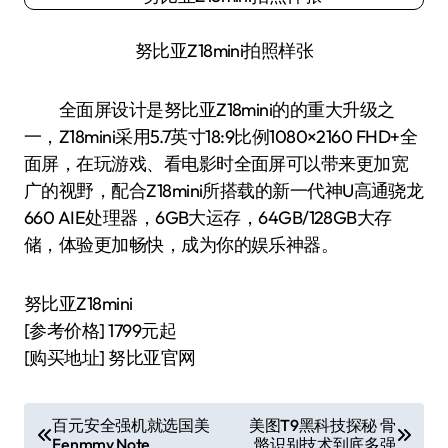
努比亚Z18mini拍照样张
全面屏设计是努比亚Z18mini的的重大升级之
一，Z18mini采用5.7英寸18:9比例1080×2160 FHD+全
面屏，在玩游戏、看电影时全面屏可以带来更加宽
广的视野，配合Z18mini所搭载的新一代神U高通骁龙
660 AIE处理器，6GB大运存，64GB/128GB大存
储，体验更加畅快，成为你的娱乐神器。
努比亚Z18mini
[参考价格] 1799元起
[购买地址] 努比亚官网
文
百元安全强机就选国美
美图T9黑科技探秘 骨
Fenmmy Note
骼识别技术到底多强