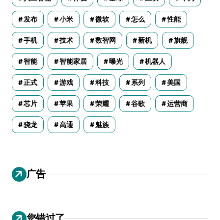
发布
小米
微软
怎么
性能
手机
技术
数智网
新机
旗舰
智能
智能家居
曝光
机器人
正式
游戏
科技
系列
美国
芯片
苹果
荣耀
谷歌
运营商
骁龙
高通
魅族
广告
您错过了